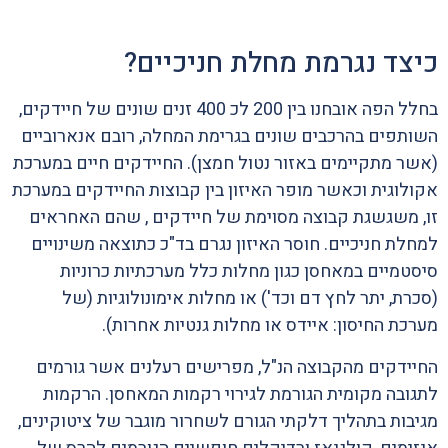
כיצד נגרמת מחלת חניכיים?
בחלל הפה אובחנו בין 200 לכ 400 זנים שונים של חיידקים,
השותפים בהרכבים שונים בגרימת המחלה, רובם אנארוביים
(אשר מתקיימים באזור נטול חמצן). החיידקים חיים במערכת
אקולוגית וכאשר מופר האיזון בין קבוצות החיידקים במערכת
זו, משגשגת קבוצה מסוימת של חיידקים , שהם האחראים
למחלת חניכיים. חוסר האיזון נגרם בד"כ כתוצאה משינויים
סיסטמיים במאחסן כגון מחלות כלל מערכתיות כרוניות
(סכרת, יתר לחץ דם וכד') או מחלות אימונולוגיות (של
מערכת החיסון: איידס או מחלות גנטיות אחרות).
החיידקים מהקבוצה הנ"ל, מפרישים רעלנים אשר גורמים
לתגובה מקומית הגורמת לגירוי רקמות המאחסן. הרקמות
מגיבות בתהליך דלקתי הגורם לשחרור מוגבר של ציטוקינים,