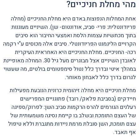
מהי מחלת חניכיים?
אחת המחלות הנפוצות באדם היא מחלת החניכיים (מחלה
פריודונטלית: פרי- סביב, אודונטום- שן). השיניים מעוגנות
בתוך מכתשיות עצמות הלסת ואמצעי החיבור הוא סיבים
הקרויים הליגמנט הפריודונטלי. סיבים אלה מכוסים ע"י רקמה
רכה- החניכיים. מחלת החניכיים היא האחראית העיקרית
לאובדן השיניים אצל מבוגרים מעל גיל 30. המחלה מאופיינת
במהלך איטי ובדרך כלל נטול סימפטומים בולטים, מה שעשוי
לגרום בדרך כלל לאבחון מאוחר.
מחלת חניכיים היא מחלה זיהומית כרונית הנובעת מפעילות
חיידקים (בסביבת פלאק/ רובד) פתוגניים המפרישים
רעלנים הגורמים להרס הרקמות סביב השן: לפרוק/ספיגה
של העצם התומכת ובשלב בו קיימת נסיגה משמעותית של
עצם תומכת, השן סובלת מרמת ניידות מתגברת וללא טיפול
אף תאבד.