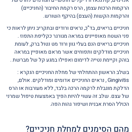
אנזימים, קולגנאז ורדיקלים חופשיים הגורמים להרס של
הרקמות הרכות עצמן , הרס רקמת החיבור (החניכיים)
והרקמות הקשות (העצם) בהיקף השורש.
חניכיים בריאים, בד"כ, נראים ורודים ובתקריב ניתן לראות כי
פני השטח מאופיינים במראה מגורגר כקליפת התפוז .
חניכיים בריאים הנם בעלי גוון ורוד מט נטול ברק, לעומת
חניכיים מודלקים ותפוחים אשר מראם מאופיין במראה
בוהק וקיימת נטייה לדימום ואפילו במגע קל של מברשת .
בשלב הראשון ההתחלתי של מחלת החניכיים הנקרא :
Gingivitis , נראים החניכיים אדומים ומודלקים. אולם,
הדלקת מוגבלת לרקמה הרכה בלבד, ללא מעורבות או הרס
של עצם. שלב זה עשוי להיות הפיך באמצעות טיפול שמרני
הכולל הסרת אבנית ושיפור גהות הפה.
מהם הסימנים למחלת חניכיים?