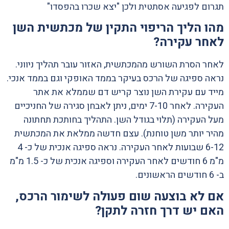
תגרום לפגיעה אסתטית ולכן "יצא שכרו בהפסדו"
מהו הליך הריפוי התקין של מכתשית השן
לאחר עקירה?
לאחר הסרת השורש מהמכתשית, האזור עובר תהליך ניווני.
נראה ספיגה של הרכס בעיקר בממד האופקי וגם בממד אנכי.
מייד עם עקירת השן נוצר קריש דם שממלא את אתר
העקירה. לאחר 7-10 ימים, ניתן לאבחן סגירה של החניכיים
מעל העקירה (תלוי בגודל השן. התהליך בחותכת תחתונה
מהיר יותר משן טוחנת). עצם חדשה ממלאת את המכתשית
6-12 שבועות לאחר העקירה. נראה ספיגה אנכית של כ- 4
מ"מ 6 חודשים לאחר העקירה וספיגה אנכית של כ- 1.5 מ"מ
ב- 6 חודשים הראשונים.
אם לא בוצעה שום פעולה לשימור הרכס,
האם יש דרך חזרה לתקן?