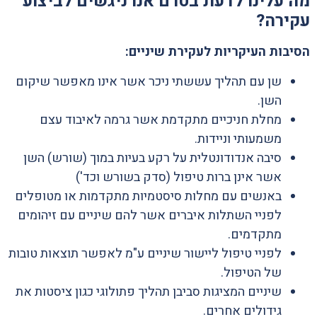
מה עלינו לדעת בטרם אנו ניגשים לביצוע
עקירה?
הסיבות העיקריות לעקירת שיניים:
שן עם תהליך עששתי ניכר אשר אינו מאפשר שיקום
השן.
מחלת חניכיים מתקדמת אשר גרמה לאיבוד עצם
משמעותי וניידות.
סיבה אנדודונטלית על רקע בעיות במוך (שורש) השן
אשר אינן ברות טיפול (סדק בשורש וכד')
באנשים עם מחלות סיסטמיות מתקדמות או מטופלים
לפניי השתלות איברים אשר להם שיניים עם זיהומים
מתקדמים.
לפניי טיפול ליישור שיניים ע"מ לאפשר תוצאות טובות
של הטיפול.
שיניים המציגות סביבן תהליך פתולוגי כגון ציסטות את
גידולים אחרים.