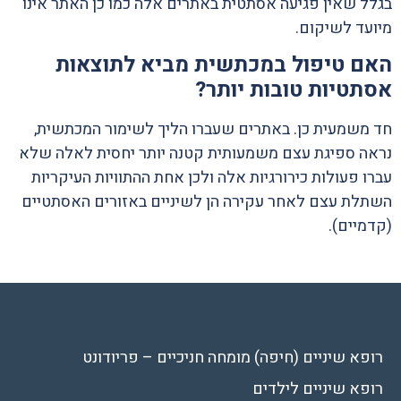
בגלל שאין פגיעה אסתטית באתרים אלה כמו כן האתר אינו
מיועד לשיקום.
האם טיפול במכתשית מביא לתוצאות
אסתטיות טובות יותר?
חד משמעית כן. באתרים שעברו הליך לשימור המכתשית,
נראה ספיגת עצם משמעותית קטנה יותר יחסית לאלה שלא
עברו פעולות כירורגיות אלה ולכן אחת ההתוויות העיקריות
השתלת עצם לאחר עקירה הן לשיניים באזורים האסתטיים
(קדמיים).
רופא שיניים (חיפה)
מומחה חניכיים – פריודונט
רופא שיניים לילדים