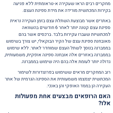
מחקרים רבים הראו שעקירה א-טראומתית ללא פגיעה
בקירות המכתשית מורידה את מידת ספיגת העצם.
באתרים אשר מבוצעת השתלת עצם בזמן העקירה נראית
ספיגת עצם קטנה יותר לאחר 6 חודשים בהשוואה
למכתשיות שעברו עקירות בלבד. ברכסים אשר בהם
מאובחנת ספיגת עצם של הקיר הבוקאלי, יש צורך בשימוש
בממברנה בנוסך לשתל העצם שמוחדר לאתר. ללא שימוש
בממברנה באזורים אלה אובחנה ספיגה אופקית, משמעותית,
גדולה יותר לעומת אלה בהם היה שימוש בממברנה.
רוב המחקרים מראים ששימוש בפרוצדורות לשימור
המכתשית יצמצמו משמעותית את הספיגה הגרמית של אתר
העקירה הן בממד האופקי והן באנכי.
האם הרופאים מבצעים אחת מפעולות
אלו?