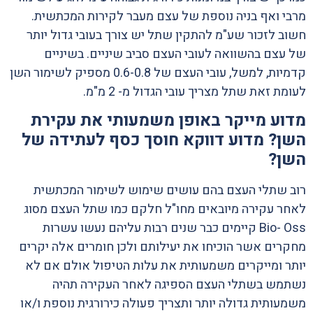
מרבי ואף בניה נוספת של עצם מעבר לקירות המכתשית.
חשוב לזכור שע"מ להתקין שתל יש צורך בעובי גדול יותר
של עצם בהשוואה לעובי העצם סביב שיניים. בשיניים
קדמיות, למשל, עובי העצם של 0.6-0.8 מספיק לשימור השן
לעומת זאת שתל מצריך עובי הגדול מ- 2 מ"מ.
מדוע מייקר באופן משמעותי את עקירת
השן? מדוע דווקא חוסך כסף לעתידה של
השן?
רוב שתלי העצם בהם עושים שימוש לשימור המכתשית
לאחר עקירה מיובאים מחו"ל חלקם כמו שתל העצם מסוג
Bio- Oss קיימים כבר שנים רבות עליהם נעשו עשרות
מחקרים אשר הוכיחו את יעילותם ולכן חומרים אלה יקרים
יותר ומייקרים משמעותית את עלות הטיפול אולם אם לא
נשתמש בשתלי העצם הספיגה לאחר העקירה תהיה
משמעותית גדולה יותר ותצריך פעולה כירורגית נוספת ו/או