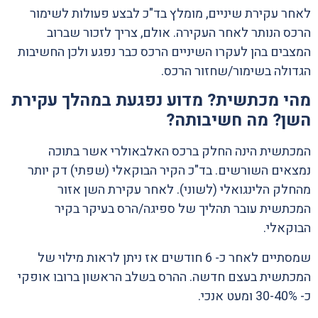
לאחר עקירת שיניים, מומלץ בד"כ לבצע פעולות לשימור
הרכס הנותר לאחר העקירה. אולם, צריך לזכור שברוב
המצבים בהן לעקרו השיניים הרכס כבר נפגע ולכן החשיבות
הגדולה בשימור/שחזור הרכס.
מהי מכתשית? מדוע נפגעת במהלך עקירת
השן? מה חשיבותה?
המכתשית הינה החלק ברכס האלבאולרי אשר בתוכה
נמצאים השורשים. בד"כ הקיר הבוקאלי (שפתי) דק יותר
מהחלק הלינגואלי (לשוני). לאחר עקירת השן אזור
המכתשית עובר תהליך של ספיגה/הרס בעיקר בקיר
הבוקאלי.
שמסתיים לאחר כ- 6 חודשים אז ניתן לראות מילוי של
המכתשית בעצם חדשה. ההרס בשלב הראשון ברובו אופקי
כ- 30-40% ומעט אנכי.