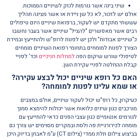
שיני בינה אשר גורמות לנזק לשיניים הסמוכות.
אולם יש לזכור, לא כל שן ניידת או אשר מציגה תהליך
עששתי מתקדם יש לעקור, ברפואת שיניים היום טיפולים
רבים אשר מאפשרים "להציל" שיניים אשר בעבר נחשבו
כ"שיניים אבודות" ולכן יש לפנות לרופ"ש ולהתייעץ ובמידת
הצורך לפנות למומחים בתחומי רפואת השיניים מומחים
לטיפולי שורש שיקום הפה
למחלות חניכיים
וכד' לפניי
קבלת ההחלטה לפניי עקירת השן.
האם כל רופא שיניים יכול לבצע עקירה?
או שמא עלינו לפנות למומחה?
כעיקרון, כל רופ"ש יכול לעקור שיניים, אולם במצבים
מורכבים כגון שינים כלואות אשר יכולות להימצא סמוך
לגורמים אנטומיים כגון עצבי הפנים כדאי להתייעץ עם
מומחה לכירורגיית פה ולסת ובמקרים מסוימים יש צורך גם
בביצוע צילום תלת ממדי (צילום CT) ע"מ לאבחן בדיוק היכן