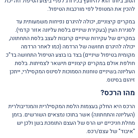
הטוב ביותר הוא להיוועץ בכירורג לפניי ביצוע הטיפול וזה יכול
להכין את המטופל לפי מורכבות הטיפול.
במקרים קיצוניים, יכולה להיגרם נפיחות משמעותית עד
לסגירת העין (בעקירת שיניים בלסת עליונה אזור קדמי).
במקרים של עקירות שיניים קרובות לעצב בלסת התחתונה,
יכולה להיגרם תחושה של הרדמה (כמו לאחר הרדמה
מקומית בטיפול שיניים) בצד בו בוצע הטיפול התחושה בד"כ
חולפת אולם במקרים קיצוניים תישאר לצמיתות. בלסת
העליונה בשיניים טוחנות הסמוכות לסינוס המקסילרי, ייתכן
זיהום בסינוס.
מהו הרכס?
הרכס היא החלק בעצמות הלסת המקסילרית והמנדיבולרית
(העליונה והתחתונה) אשר בתוכו נמצאים השורשים. בזמן
מחלת חניכיים יש הרס של העצם התומכת בשן ולכן יש
"איבוד" של עצם/רכס.