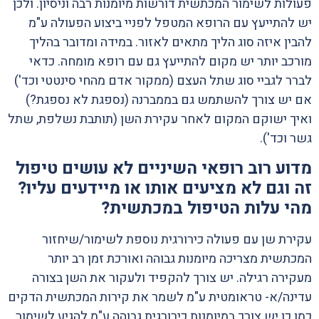
פעולות לשימור המכתשית דורשות מיומנות רבה וניסיון. ולכן
יש להתייעץ עם הרופא המטפל לפניי ביצוע הפעולה ע"מ
להבין איזה סוג הליך מתאים לאזור. במידה ומדובר בהליך
מורכב יותר יש מקום להתייעץ גם עם רופא מומחה. כדאי
לברר לגביי סוג שתל העצם (ממקור אדם מהחי סינטטי וכד')
אם יש צורך להשתמש גם בממברנה (נספגת לא נספגת?)
ואיך ישוקם המקום לאחר עקירת השן (תותבת נשלפת, שתל
גשר וכד').
מדוע רוב רופאי השיניים לא עושים טיפול
זה וגם לא מציעים אותו או מיידעים עליו?
מהי עלות הטיפול במכתשית?
עקירת שן עם פעולה כירורגית נוספת לשימור/שיחזור
המכתשית מצריכה מיומנות גבוהה ואורכת זמן רב יותר
מעקירה רגילה. יש צורך להקפיד ולעקור את השן בצורה
עדינה/א- טראומטית ע"מ לשמר את קירות המכתשית הדקים
כמו כן יש צורך במיומנות כירורגית גבוהה ע"מ להגיע לשימור